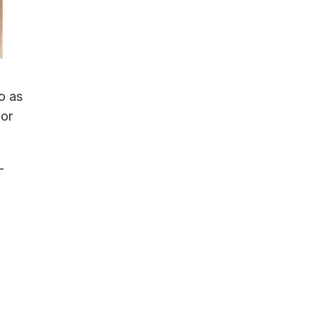
o as
por
-