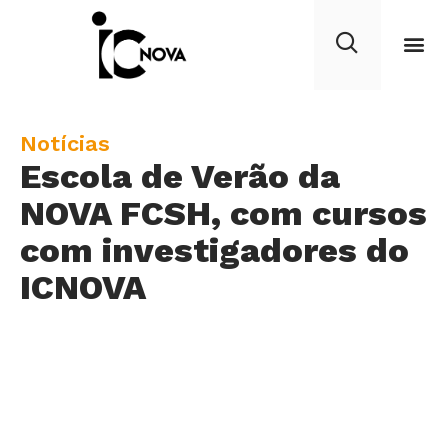
C
Notícias
Escola de Verão da
a
t
NOVA FCSH, com cursos
e
com investigadores do
g
ICNOVA
o
r
y