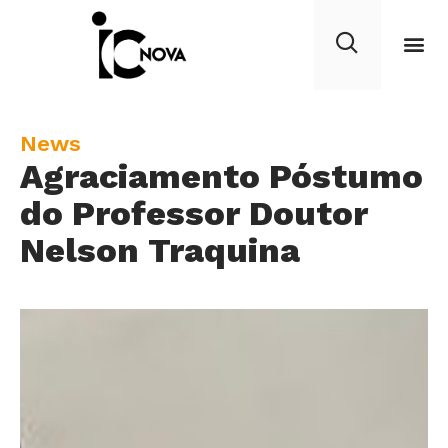
C
News
Agraciamento Póstumo
a
t
do Professor Doutor
e
Nelson Traquina
g
o
r
y