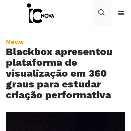
C
News
Blackbox apresentou
a
t
plataforma de
e
visualização em 360
g
graus para estudar
o
r
criação performativa
y