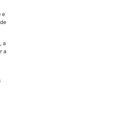
 e
 de
, a
r a
s