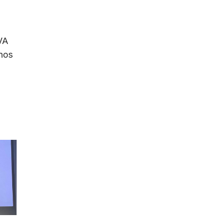
VA
nos