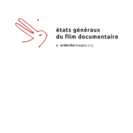
Investigadora ICNOVA no festival
de cinema de Lussas
28 de July, 2026
A investigadora do ICNOVA Maria do Carmo
Piçarra é uma das oradoras convidadas do
seminário “A LAND OF SUN, / OF GORGEOUS
SUN”, que integra