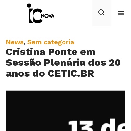
C
News
,
Sem categoria
Cristina Ponte em
a
t
Sessão Plenária dos 20
e
anos do CETIC.BR
g
o
r
y