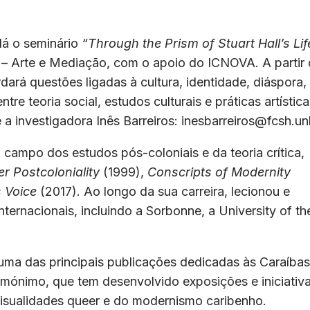
 dá o seminário
“Through the Prism of Stuart Hall’s Lif
 – Arte e Mediação, com o apoio do ICNOVA. A partir
ordará questões ligadas à cultura, identidade, diáspora,
re teoria social, estudos culturais e práticas artística
 investigadora Inês Barreiros: inesbarreiros@fcsh.unl
 campo dos estudos pós-coloniais e da teoria crítica,
er Postcoloniality
(1999),
Conscripts of Modernity
s Voice
(2017). Ao longo da sua carreira, lecionou e
nternacionais, incluindo a Sorbonne, a University of th
 uma das principais publicações dedicadas às Caraíbas
omónimo, que tem desenvolvido exposições e iniciativ
visualidades queer e do modernismo caribenho.