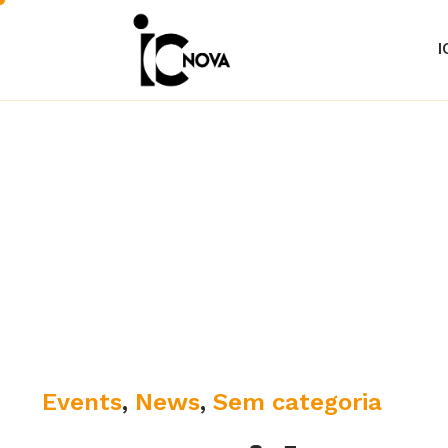
I
C
Events
,
News
,
Sem categoria
a