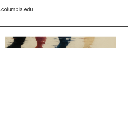
n.columbia.edu
ICNOVA na conferência Breaking