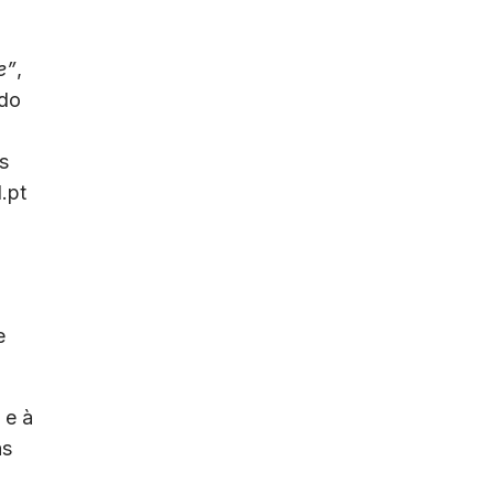
e”
,
 do
s
.pt
e
 e à
as