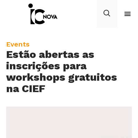
C
Events
Estão abertas as
a
t
inscrições para
e
workshops gratuitos
g
na CIEF
o
r
y