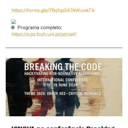
https://forms.gle/7Bq1qs547AWuvikTA
Programa completo:
https://icps.fcsh.unl.pt/pt/cief/