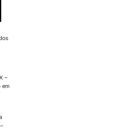
ados
X –
o em
a
 –