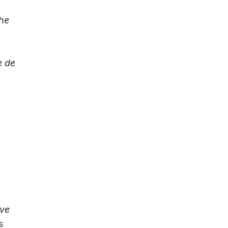
the
e de
ive
s