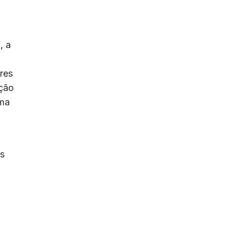
, a
res
ação
uma
as
,