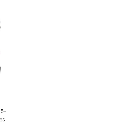
5-
es