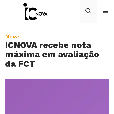
C
News
ICNOVA recebe nota
a
t
máxima em avaliação
e
da FCT
g
o
r
y