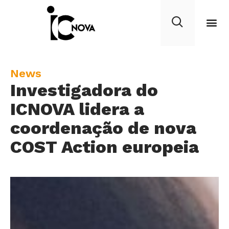
C
News
Investigadora do
a
t
ICNOVA lidera a
e
coordenação de nova
g
COST Action europeia
o
r
y