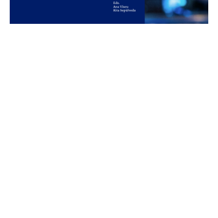
“Entre Dados e Poder” é o novo
livro ICNOVA!
29 de July, 2026
Já se encontra disponível, em acesso aberto, o
livro Entre Dados e Poder: Infraestruturas
Digitais e Vida Quotidiana, o mais recente
volume da Coleção ICNOVA,