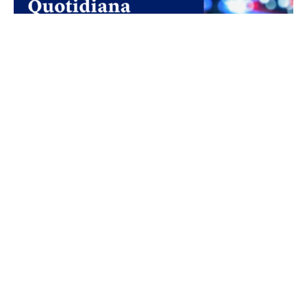
“Entre Dados e Poder” é o novo
livro ICNOVA!
29 de July, 2026
Já se encontra disponível, em acesso aberto, o
livro Entre Dados e Poder: Infraestruturas
Digitais e Vida Quotidiana, o mais recente
volume da Coleção ICNOVA,