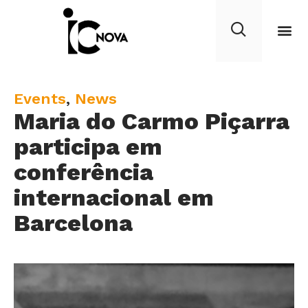
C
Events
,
News
Maria do Carmo Piçarra
a
t
participa em
e
conferência
g
internacional em
o
r
Barcelona
y