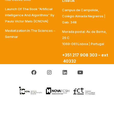
LISBOA
Launch Of The Book “Artificial
Campus de Campolide,
Intelligence And Algorithms” By
Colégio Almada Negreiros |
Paulo Victor Melo (ICNOVA)
Gab. 348
Mediatization In The Sciences –
Morada postal: Av. de Berna,
Seminar
26 C
1069-061 Lisboa | Portugal
+351 217 908 303 – ext
40332