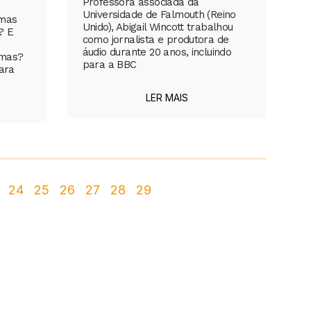
Professora associada da
Universidade de Falmouth (Reino
rmas
Unido), Abigail Wincott trabalhou
? E
como jornalista e produtora de
áudio durante 20 anos, incluindo
rmas?
para a BBC
para
LER MAIS
24
25
26
27
28
29