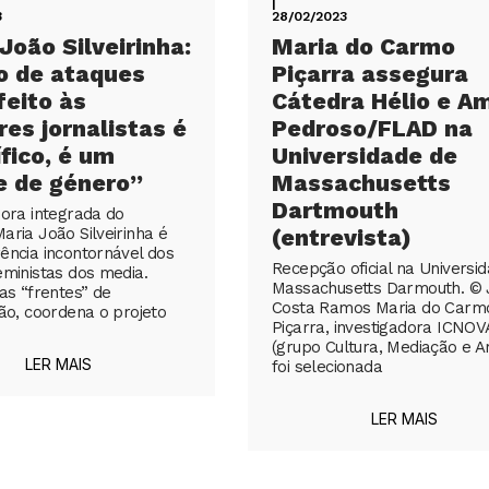
|
3
28/02/2023
João Silveirinha:
Maria do Carmo
o de ataques
Piçarra assegura
feito às
Cátedra Hélio e Am
es jornalistas é
Pedroso/FLAD na
fico, é um
Universidade de
e de género”
Massachusetts
Dartmouth
dora integrada do
aria João Silveirinha é
(entrevista)
ência incontornável dos
Recepção oficial na Universi
eministas dos media.
Massachusetts Darmouth. © 
as “frentes” de
Costa Ramos Maria do Carm
ção, coordena o projeto
Piçarra, investigadora ICNOV
(grupo Cultura, Mediação e Ar
LER MAIS
foi selecionada
LER MAIS