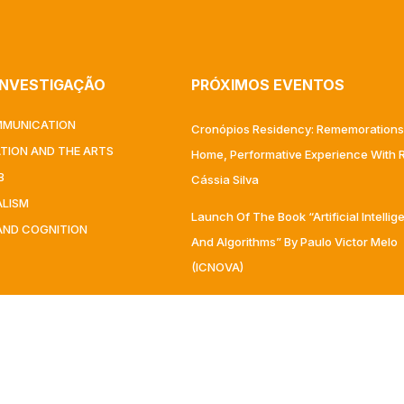
INVESTIGAÇÃO
PRÓXIMOS EVENTOS
MMUNICATION
Cronópios Residency: Rememorations
ATION AND THE ARTS
Home, Performative Experience With R
B
Cássia Silva
ALISM
Launch Of The Book “Artificial Intelli
AND COGNITION
And Algorithms” By Paulo Victor Melo
(ICNOVA)
Mediatization In The Sciences – Semi