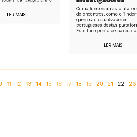
Como funcionam as platafo
de encontros, como o Tinder
LER MAIS
quem são os utilizadores
portugueses destas platafo
Este foi o ponto de partida 
LER MAIS
0
11
12
13
14
15
16
17
18
19
20
21
22
23