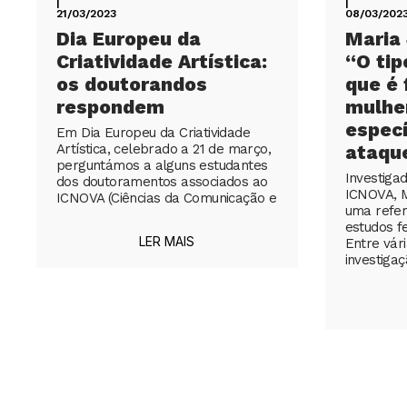
|
|
21/03/2023
08/03/202
Dia Europeu da
Maria 
Criatividade Artística:
“O tip
os doutorandos
que é 
respondem
mulher
especí
Em Dia Europeu da Criatividade
Artística, celebrado a 21 de março,
ataqu
perguntámos a alguns estudantes
Investiga
dos doutoramentos associados ao
ICNOVA, M
ICNOVA (Ciências da Comunicação e
uma refer
estudos f
LER MAIS
Entre vári
investiga