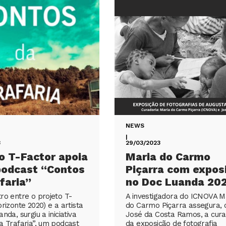
NEWS
|
3
29/03/2023
o T-Factor apoia
Maria do Carmo
podcast “Contos
Piçarra com expos
faria”
no Doc Luanda 20
ro entre o projeto T-
A investigadora do ICNOVA M
rizonte 2020) e a artista
do Carmo Piçarra assegura,
nda, surgiu a iniciativa
José da Costa Ramos, a cura
a Trafaria”, um podcast
da exposição de fotografia