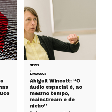
NEWS
|
13/02/2023
No
Abigail Wincott: “O
mas
áudio espacial é, ao
ouco
mesmo tempo,
mainstream e de
nicho”