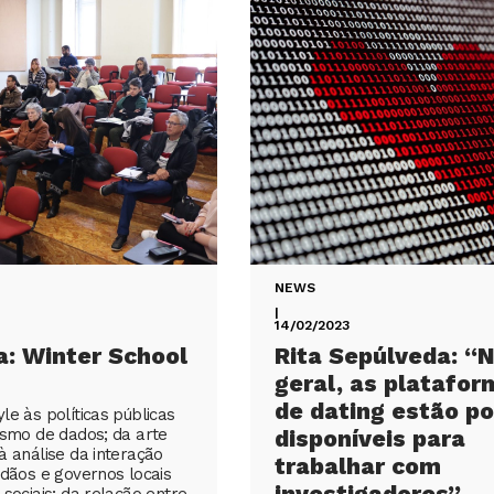
NEWS
|
14/02/2023
a: Winter School
Rita Sepúlveda: “
geral, as platafor
de dating estão p
le às políticas públicas
ismo de dados; da arte
disponíveis para
à análise da interação
trabalhar com
adãos e governos locais
investigadores”
sociais; da relação entre