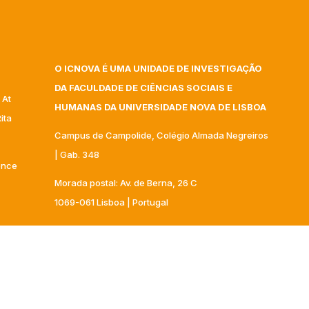
O ICNOVA É UMA UNIDADE DE INVESTIGAÇÃO
DA FACULDADE DE CIÊNCIAS SOCIAIS E
 At
HUMANAS DA UNIVERSIDADE NOVA DE LISBOA
ita
Campus de Campolide, Colégio Almada Negreiros
| Gab. 348
gence
Morada postal: Av. de Berna, 26 C
1069-061 Lisboa | Portugal
nar
+351 217 908 303 – ext 40332