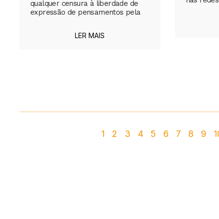
qualquer censura à liberdade de
expressão de pensamentos pela
LER MAIS
1
2
3
4
5
6
7
8
9
1