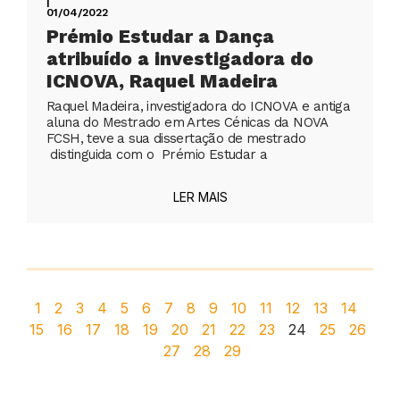
|
01/04/2022
Prémio Estudar a Dança
atribuído a investigadora do
ICNOVA, Raquel Madeira
Raquel Madeira, investigadora do ICNOVA e antiga
aluna do Mestrado em Artes Cénicas da NOVA
FCSH, teve a sua dissertação de mestrado
distinguida com o Prémio Estudar a
LER MAIS
1
2
3
4
5
6
7
8
9
10
11
12
13
14
15
16
17
18
19
20
21
22
23
24
25
26
27
28
29