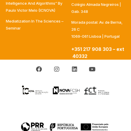
Intelligence And Algorithms” By
Colégio Almada Negreiros |
Paulo Victor Melo (ICNOVA)
Gab. 348
Mediatization In The Sciences –
Morada postal: Av. de Berna,
Seminar
26 C
1069-061 Lisboa | Portugal
+351 217 908 303 – ext
40332