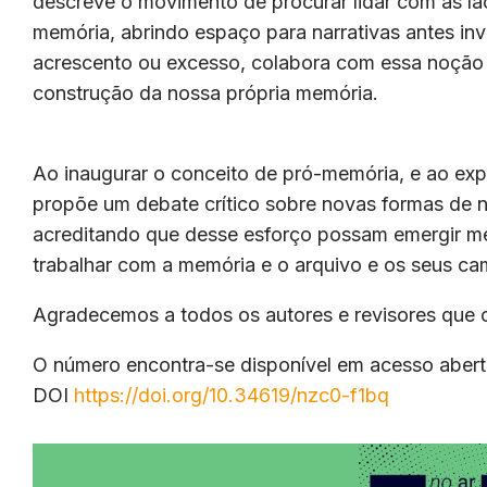
descreve o movimento de procurar lidar com as lac
memória, abrindo espaço para narrativas antes inv
acrescento ou excesso, colabora com essa noção 
construção da nossa própria memória.
Ao inaugurar o conceito de pró-memória, e ao exp
propõe um debate crítico sobre novas formas de na
acreditando que desse esforço possam emergir met
trabalhar com a memória e o arquivo e os seus c
Agradecemos a todos os autores e revisores que c
O número encontra-se disponível em acesso abert
DOI
https://doi.org/10.34619/nzc0-f1bq