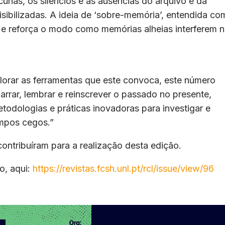
unas, os silêncios e as ausências do arquivo e da
isibilizadas. A ideia de ‘sobre-memória’, entendida c
e reforça o modo como memórias alheias interferem 
lorar as ferramentas que este convoca, este número
rrar, lembrar e reinscrever o passado no presente,
odologias e práticas inovadoras para investigar e
ampos cegos.”
ontribuíram para a realização desta edição.
o, aqui:
https://revistas.fcsh.unl.pt/rcl/issue/view/96