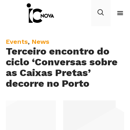
C
Events
,
News
Terceiro encontro do
a
t
ciclo ‘Conversas sobre
e
as Caixas Pretas’
g
decorre no Porto
o
r
y