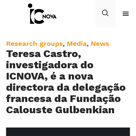
C
Research groups
,
Media
,
News
Teresa Castro,
a
t
investigadora do
e
ICNOVA, é a nova
g
directora da delegação
o
r
francesa da Fundação
y
Calouste Gulbenkian