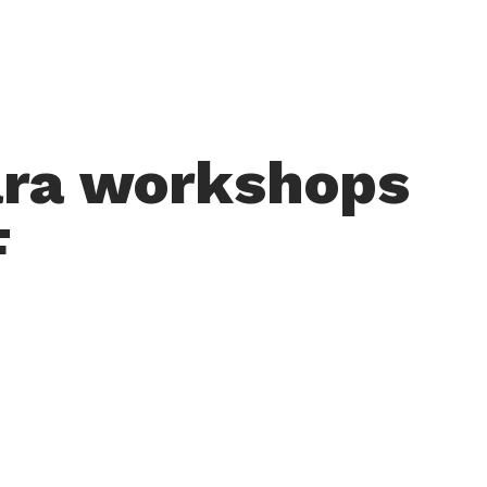
para workshops
F