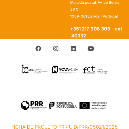
Morada postal: Av. de Berna,
26 C
1069-061 Lisboa | Portugal
+351 217 908 303 – ext
40332
FICHA DE PROJETO PRR UID/PRR/05021/2025