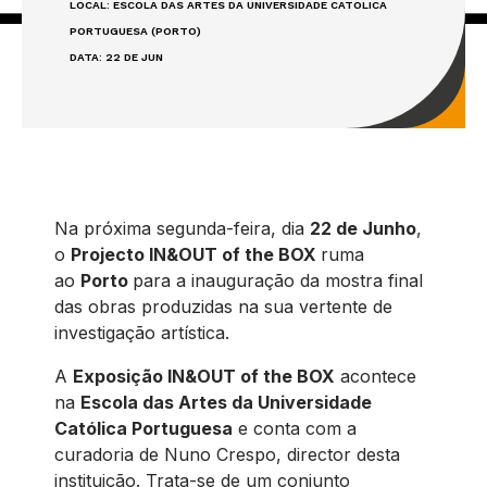
LOCAL: ESCOLA DAS ARTES DA UNIVERSIDADE CATÓLICA
PORTUGUESA (PORTO)
DATA: 22 DE JUN
Na próxima segunda-feira, dia
22 de Junho
,
o
Projecto IN&OUT of the BOX
ruma
ao
Porto
para a inauguração da mostra final
das obras produzidas na sua vertente de
investigação artística.
A
Exposição IN&OUT of the BOX
acontece
na
Escola das Artes da Universidade
Católica Portuguesa
e conta com a
curadoria de Nuno Crespo, director desta
instituição. Trata-se de um conjunto