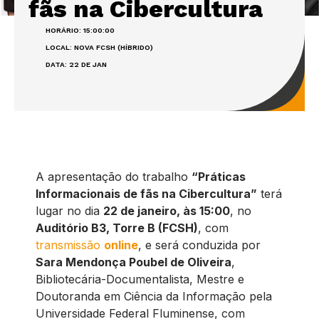
fãs na Cibercultura
HORÁRIO: 15:00:00
LOCAL: NOVA FCSH (HÍBRIDO)
DATA: 22 DE JAN
A apresentação do trabalho
“Práticas
Informacionais de fãs na Cibercultura”
terá
lugar no dia
22 de janeiro, às 15:00
, no
Auditório B3, Torre B (FCSH)
, com
transmissão
online
, e será conduzida por
Sara Mendonça Poubel de Oliveira
,
Bibliotecária-Documentalista, Mestre e
Doutoranda em Ciência da Informação pela
Universidade Federal Fluminense, com