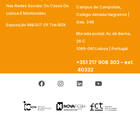
Nas Redes Sociais: Os Casos De
Campus de Campolide,
Lisboa E Montevideu
Colégio Almada Negreiros |
Gab. 348
Exposição IN&OUT Of The BOX
Morada postal: Av. de Berna,
26 C
1069-061 Lisboa | Portugal
+351 217 908 303 – ext
40332