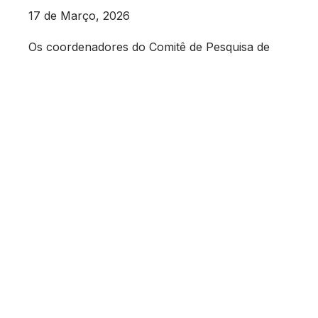
17 de Março, 2026
Os coordenadores do Comitê de Pesquisa de
Sociologia Digital da Sociedade Brasileira de
Sociologia convidam à submissão de propostas
para apresentação de trabalhos no I