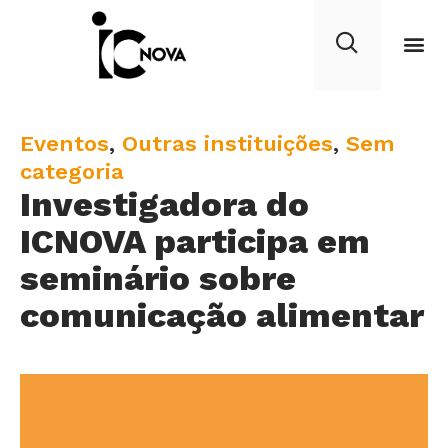
C
Eventos
,
Outras instituições
,
Sem
a
categoria
Investigadora do
t
e
ICNOVA participa em
g
seminário sobre
o
comunicação alimentar
r
y