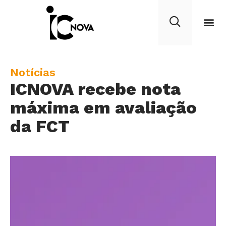
C
Notícias
ICNOVA recebe nota
a
t
máxima em avaliação
e
da FCT
g
o
r
y