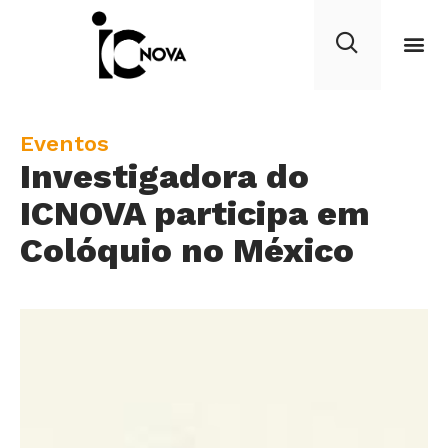
C
Eventos
Investigadora do
a
t
ICNOVA participa em
e
Colóquio no México
g
o
r
y