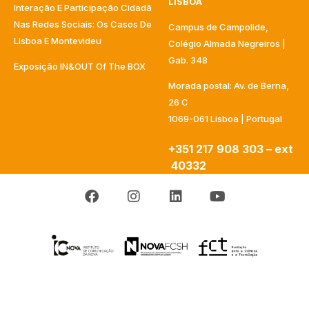
LISBOA
Interação E Participação Cidadã
Nas Redes Sociais: Os Casos De
Campus de Campolide,
Lisboa E Montevideu
Colégio Almada Negreiros |
Gab. 348
Exposição IN&OUT Of The BOX
Morada postal: Av. de Berna,
26 C
1069-061 Lisboa | Portugal
+351 217 908 303 – ext
40332