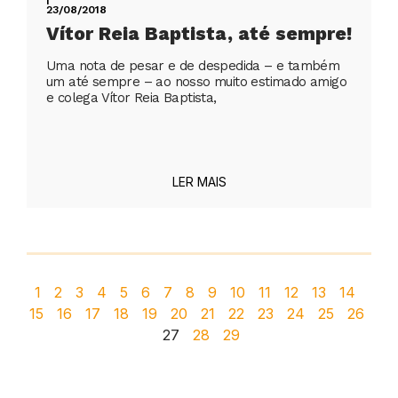
23/08/2018
Vítor Reia Baptista, até sempre!
Uma nota de pesar e de despedida – e também
um até sempre – ao nosso muito estimado amigo
e colega Vítor Reia Baptista,
LER MAIS
1
2
3
4
5
6
7
8
9
10
11
12
13
14
15
16
17
18
19
20
21
22
23
24
25
26
27
28
29