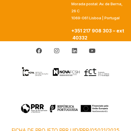
Morada postal: Av. de Berna,
26 C
1069-061 Lisboa | Portugal
+351 217 908 303 – ext
40332
FICHA DE PROJETO PRR UID/PRR/05021/2025