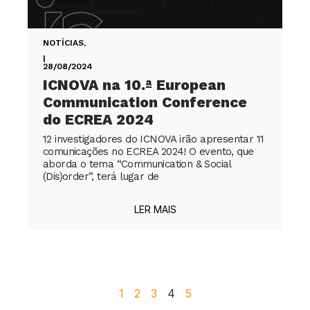
NOTÍCIAS
,
|
28/08/2024
ICNOVA na 10.ª European
Communication Conference
do ECREA 2024
12 investigadores do ICNOVA irão apresentar 11
comunicações no ECREA 2024! O evento, que
aborda o tema “Communication & Social
(Dis)order”, terá lugar de
LER MAIS
1
2
3
4
5