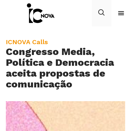
C
ICNOVA Calls
Congresso Media,
a
t
Política e Democracia
e
aceita propostas de
g
comunicação
o
r
y