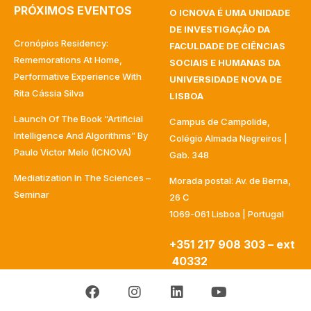
PRÓXIMOS EVENTOS
O ICNOVA É UMA UNIDADE
DE INVESTIGAÇÃO DA
Cronópios Residency:
FACULDADE DE CIÊNCIAS
Rememorations At Home,
SOCIAIS E HUMANAS DA
Performative Experience With
UNIVERSIDADE NOVA DE
Rita Cássia Silva
LISBOA
Launch Of The Book “Artificial
Campus de Campolide,
Intelligence And Algorithms” By
Colégio Almada Negreiros |
Paulo Victor Melo (ICNOVA)
Gab. 348
Mediatization In The Sciences –
Morada postal: Av. de Berna,
Seminar
26 C
1069-061 Lisboa | Portugal
+351 217 908 303 – ext
40332