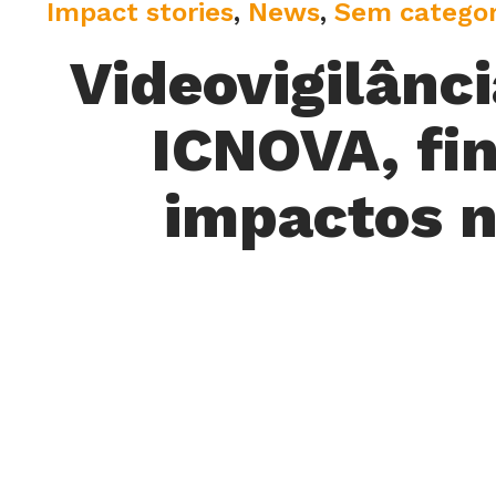
C
Impact stories
,
News
,
Sem categor
a
Videovigilânc
t
e
ICNOVA, fin
g
o
impactos n
r
y