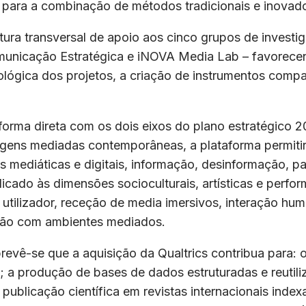
 para a combinação de métodos tradicionais e inovad
utura transversal de apoio aos cinco grupos de invest
municação Estratégica e iNOVA Media Lab – favorece
lógica dos projetos, a criação de instrumentos compa
 forma direta com os dois eixos do plano estratégico 
agens mediadas contemporâneas, a plataforma permiti
s mediáticas e digitais, informação, desinformação, pa
cado às dimensões socioculturais, artísticas e perfor
 utilizador, receção de media imersivos, interação hu
ntação com ambientes mediados.
prevê-se que a aquisição da Qualtrics contribua para:
s; a produção de bases de dados estruturadas e reutili
publicação científica em revistas internacionais indexa