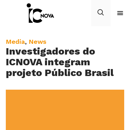
C
Media
,
News
Investigadores do
a
t
ICNOVA integram
e
projeto Público Brasil
g
o
r
y