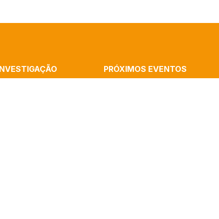
INVESTIGAÇÃO
PRÓXIMOS EVENTOS
MMUNICATION
Cronópios Residency: Rememorations
ATION AND THE ARTS
Home, Performative Experience With R
B
Cássia Silva
ALISM
Launch Of The Book “Artificial Intelli
AND COGNITION
And Algorithms” By Paulo Victor Melo
(ICNOVA)
Mediatization In The Sciences – Semi