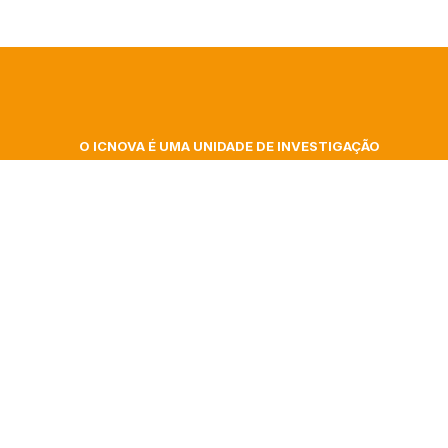
O ICNOVA É UMA UNIDADE DE INVESTIGAÇÃO
DA FACULDADE DE CIÊNCIAS SOCIAIS E
 At
HUMANAS DA UNIVERSIDADE NOVA DE LISBOA
ita
Campus de Campolide, Colégio Almada Negreiros
| Gab. 348
gence
Morada postal: Av. de Berna, 26 C
1069-061 Lisboa | Portugal
nar
+351 217 908 303 – ext 40332