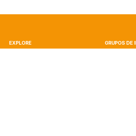
EXPLORE
GRUPOS DE 
ICNOVA
STRATEGIC CO
RESEARCH
CULTURE, MEDI
PUBLICATIONS
INOVA MEDIA LA
IMPACT
MEDIA & JOURN
CLIPPING
PERFORMANCE 
CONTACTS