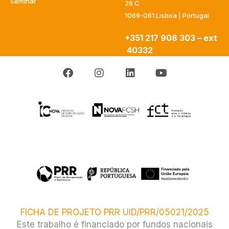
Seminar
26 C
1069-061 Lisboa | Portugal
+351 217 908 303 – ext
40332
FICHA DE PROJETO PRR UID/PRR/05021/2025
Este trabalho é financiado por fundos nacionais