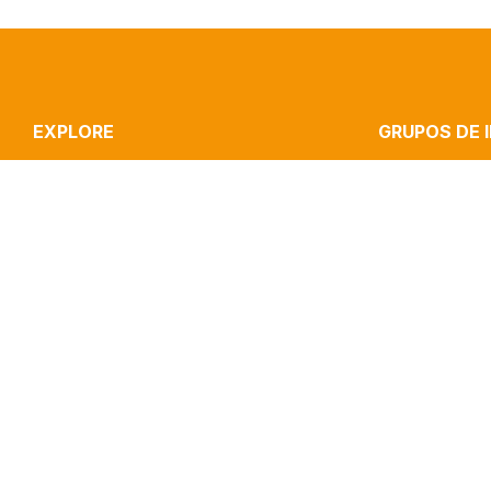
EXPLORE
GRUPOS DE 
ICNOVA
STRATEGIC CO
RESEARCH
CULTURE, MEDI
PUBLICATIONS
INOVA MEDIA LA
IMPACT
MEDIA & JOURN
CLIPPING
PERFORMANCE 
CONTACTS