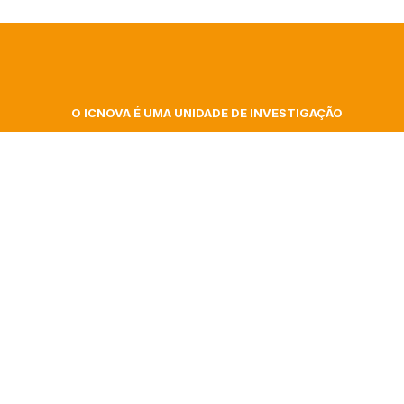
O ICNOVA É UMA UNIDADE DE INVESTIGAÇÃO
DA FACULDADE DE CIÊNCIAS SOCIAIS E
 At
HUMANAS DA UNIVERSIDADE NOVA DE LISBOA
ita
Campus de Campolide, Colégio Almada Negreiros
| Gab. 348
gence
Morada postal: Av. de Berna, 26 C
1069-061 Lisboa | Portugal
nar
+351 217 908 303 – ext 40332