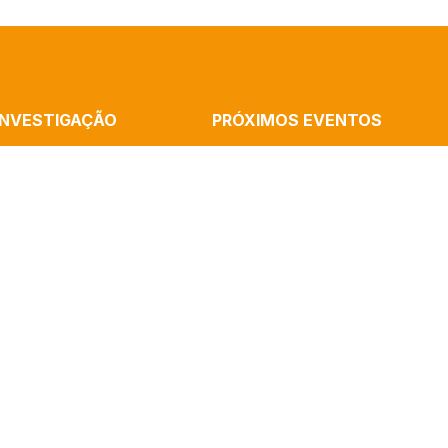
INVESTIGAÇÃO
PRÓXIMOS EVENTOS
MMUNICATION
Cronópios Residency: Rememorations
ATION AND THE ARTS
Home, Performative Experience With R
B
Cássia Silva
ALISM
Launch Of The Book “Artificial Intelli
AND COGNITION
And Algorithms” By Paulo Victor Melo
(ICNOVA)
Mediatization In The Sciences – Semi