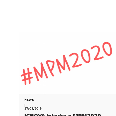
NEWS
|
27/03/2019
ICNOVA integra o MPM2020