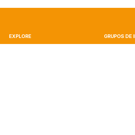
EXPLORE
GRUPOS DE 
ICNOVA
STRATEGIC CO
RESEARCH
CULTURE, MEDI
PUBLICATIONS
INOVA MEDIA LA
IMPACT
MEDIA & JOURN
CLIPPING
PERFORMANCE 
CONTACTS