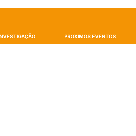
INVESTIGAÇÃO
PRÓXIMOS EVENTOS
MMUNICATION
Cronópios Residency: Rememorations
ATION AND THE ARTS
Home, Performative Experience With R
B
Cássia Silva
ALISM
Launch Of The Book “Artificial Intelli
AND COGNITION
And Algorithms” By Paulo Victor Melo
(ICNOVA)
Mediatization In The Sciences – Semi