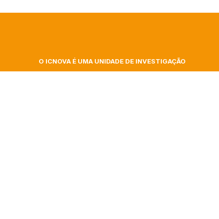
O ICNOVA É UMA UNIDADE DE INVESTIGAÇÃO
DA FACULDADE DE CIÊNCIAS SOCIAIS E
 At
HUMANAS DA UNIVERSIDADE NOVA DE LISBOA
ita
Campus de Campolide, Colégio Almada Negreiros
| Gab. 348
gence
Morada postal: Av. de Berna, 26 C
1069-061 Lisboa | Portugal
nar
+351 217 908 303 – ext 40332