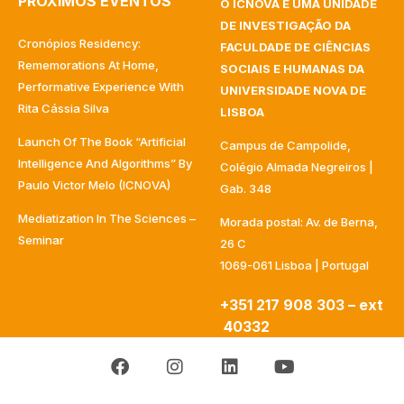
PRÓXIMOS EVENTOS
O ICNOVA É UMA UNIDADE
DE INVESTIGAÇÃO DA
Cronópios Residency:
FACULDADE DE CIÊNCIAS
Rememorations At Home,
SOCIAIS E HUMANAS DA
Performative Experience With
UNIVERSIDADE NOVA DE
Rita Cássia Silva
LISBOA
Launch Of The Book “Artificial
Campus de Campolide,
Intelligence And Algorithms” By
Colégio Almada Negreiros |
Paulo Victor Melo (ICNOVA)
Gab. 348
Mediatization In The Sciences –
Morada postal: Av. de Berna,
Seminar
26 C
1069-061 Lisboa | Portugal
+351 217 908 303 – ext
40332