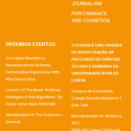
JOURNALISM
PERFORMANCE
AND COGNITION
PRÓXIMOS EVENTOS
O ICNOVA É UMA UNIDADE
DE INVESTIGAÇÃO DA
Cronópios Residency:
FACULDADE DE CIÊNCIAS
Rememorations At Home,
SOCIAIS E HUMANAS DA
Performative Experience With
UNIVERSIDADE NOVA DE
Rita Cássia Silva
LISBOA
Launch Of The Book “Artificial
Campus de Campolide,
Intelligence And Algorithms” By
Colégio Almada Negreiros |
Paulo Victor Melo (ICNOVA)
Gab. 348
Mediatization In The Sciences –
Morada postal: Av. de Berna,
Seminar
26 C
1069-061 Lisboa | Portugal