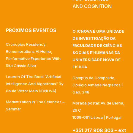
AND COGNITION
PRÓXIMOS EVENTOS
O ICNOVA É UMA UNIDADE
DE INVESTIGAÇÃO DA
Cronópios Residency:
FACULDADE DE CIÊNCIAS
Rememorations At Home,
SOCIAIS E HUMANAS DA
Performative Experience With
UNIVERSIDADE NOVA DE
Rita Cássia Silva
LISBOA
Launch Of The Book “Artificial
Campus de Campolide,
Intelligence And Algorithms” By
Colégio Almada Negreiros |
Paulo Victor Melo (ICNOVA)
Gab. 348
Mediatization In The Sciences –
Morada postal: Av. de Berna,
Seminar
26 C
1069-061 Lisboa | Portugal
+351 217 908 303 – ext