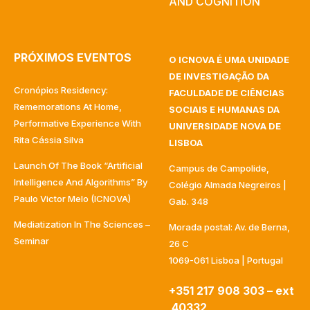
AND COGNITION
PRÓXIMOS EVENTOS
O ICNOVA É UMA UNIDADE
DE INVESTIGAÇÃO DA
Cronópios Residency:
FACULDADE DE CIÊNCIAS
Rememorations At Home,
SOCIAIS E HUMANAS DA
Performative Experience With
UNIVERSIDADE NOVA DE
Rita Cássia Silva
LISBOA
Launch Of The Book “Artificial
Campus de Campolide,
Intelligence And Algorithms” By
Colégio Almada Negreiros |
Paulo Victor Melo (ICNOVA)
Gab. 348
Mediatization In The Sciences –
Morada postal: Av. de Berna,
Seminar
26 C
1069-061 Lisboa | Portugal
+351 217 908 303 – ext
40332