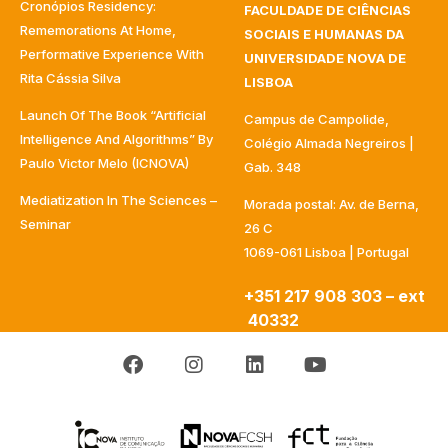
Cronópios Residency:
FACULDADE DE CIÊNCIAS
Rememorations At Home,
SOCIAIS E HUMANAS DA
Performative Experience With
UNIVERSIDADE NOVA DE
Rita Cássia Silva
LISBOA
Launch Of The Book “Artificial
Campus de Campolide,
Intelligence And Algorithms” By
Colégio Almada Negreiros |
Paulo Victor Melo (ICNOVA)
Gab. 348
Mediatization In The Sciences –
Morada postal: Av. de Berna,
Seminar
26 C
1069-061 Lisboa | Portugal
+351 217 908 303 – ext
40332