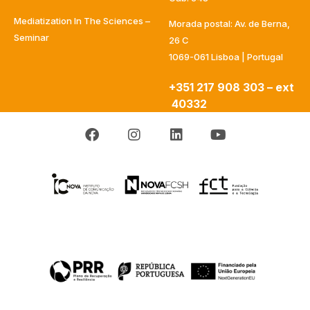
Mediatization In The Sciences –
Morada postal: Av. de Berna,
Seminar
26 C
1069-061 Lisboa | Portugal
+351 217 908 303 – ext
40332