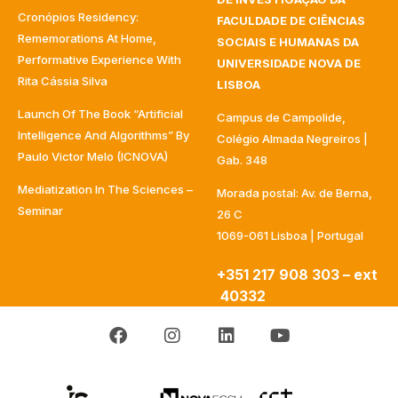
Cronópios Residency:
FACULDADE DE CIÊNCIAS
Rememorations At Home,
SOCIAIS E HUMANAS DA
Performative Experience With
UNIVERSIDADE NOVA DE
Rita Cássia Silva
LISBOA
Launch Of The Book “Artificial
Campus de Campolide,
Intelligence And Algorithms” By
Colégio Almada Negreiros |
Paulo Victor Melo (ICNOVA)
Gab. 348
Mediatization In The Sciences –
Morada postal: Av. de Berna,
Seminar
26 C
1069-061 Lisboa | Portugal
+351 217 908 303 – ext
40332