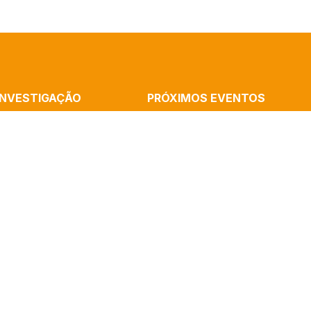
INVESTIGAÇÃO
PRÓXIMOS EVENTOS
MMUNICATION
Cronópios Residency: Rememorations
ATION AND THE ARTS
Home, Performative Experience With R
B
Cássia Silva
ALISM
Launch Of The Book “Artificial Intelli
AND COGNITION
And Algorithms” By Paulo Victor Melo
(ICNOVA)
Mediatization In The Sciences – Semi