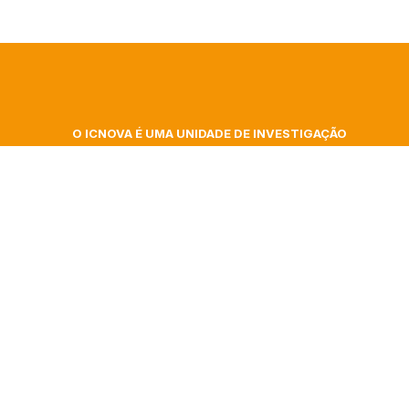
O ICNOVA É UMA UNIDADE DE INVESTIGAÇÃO
DA FACULDADE DE CIÊNCIAS SOCIAIS E
 At
HUMANAS DA UNIVERSIDADE NOVA DE LISBOA
ita
Campus de Campolide, Colégio Almada Negreiros
| Gab. 348
gence
Morada postal: Av. de Berna, 26 C
1069-061 Lisboa | Portugal
nar
+351 217 908 303 – ext 40332