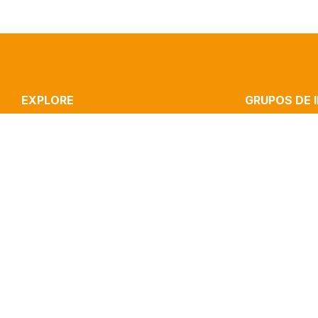
EXPLORE
GRUPOS DE 
ICNOVA
STRATEGIC CO
RESEARCH
CULTURE, MEDI
PUBLICATIONS
INOVA MEDIA LA
IMPACT
MEDIA & JOURN
CLIPPING
PERFORMANCE 
CONTACTS