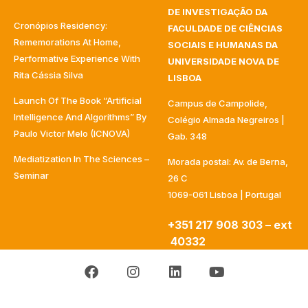
DE INVESTIGAÇÃO DA
Cronópios Residency:
FACULDADE DE CIÊNCIAS
Rememorations At Home,
SOCIAIS E HUMANAS DA
Performative Experience With
UNIVERSIDADE NOVA DE
Rita Cássia Silva
LISBOA
Launch Of The Book “Artificial
Campus de Campolide,
Intelligence And Algorithms” By
Colégio Almada Negreiros |
Paulo Victor Melo (ICNOVA)
Gab. 348
Mediatization In The Sciences –
Morada postal: Av. de Berna,
Seminar
26 C
1069-061 Lisboa | Portugal
+351 217 908 303 – ext
40332