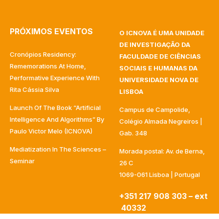
PRÓXIMOS EVENTOS
O ICNOVA É UMA UNIDADE
DE INVESTIGAÇÃO DA
Cronópios Residency:
FACULDADE DE CIÊNCIAS
Rememorations At Home,
SOCIAIS E HUMANAS DA
Performative Experience With
UNIVERSIDADE NOVA DE
Rita Cássia Silva
LISBOA
Launch Of The Book “Artificial
Campus de Campolide,
Intelligence And Algorithms” By
Colégio Almada Negreiros |
Paulo Victor Melo (ICNOVA)
Gab. 348
Mediatization In The Sciences –
Morada postal: Av. de Berna,
Seminar
26 C
1069-061 Lisboa | Portugal
+351 217 908 303 – ext
40332