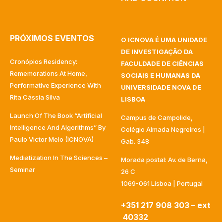
PRÓXIMOS EVENTOS
O ICNOVA É UMA UNIDADE
DE INVESTIGAÇÃO DA
Cronópios Residency:
FACULDADE DE CIÊNCIAS
Rememorations At Home,
SOCIAIS E HUMANAS DA
Performative Experience With
UNIVERSIDADE NOVA DE
Rita Cássia Silva
LISBOA
Launch Of The Book “Artificial
Campus de Campolide,
Intelligence And Algorithms” By
Colégio Almada Negreiros |
Paulo Victor Melo (ICNOVA)
Gab. 348
Mediatization In The Sciences –
Morada postal: Av. de Berna,
Seminar
26 C
1069-061 Lisboa | Portugal
+351 217 908 303 – ext
40332