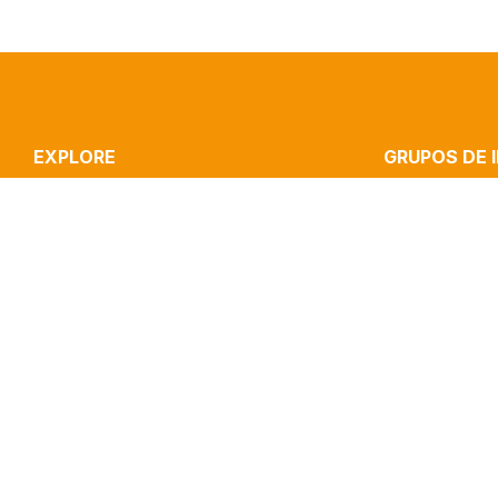
EXPLORE
GRUPOS DE 
ICNOVA
STRATEGIC CO
RESEARCH
CULTURE, MEDI
PUBLICATIONS
INOVA MEDIA LA
IMPACT
MEDIA & JOURN
CLIPPING
PERFORMANCE 
CONTACTS