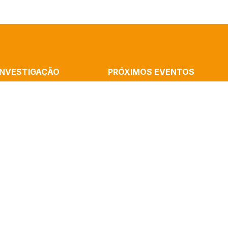
INVESTIGAÇÃO
PRÓXIMOS EVENTOS
MMUNICATION
Cronópios Residency: Rememorations
ATION AND THE ARTS
Home, Performative Experience With R
B
Cássia Silva
ALISM
Launch Of The Book “Artificial Intelli
AND COGNITION
And Algorithms” By Paulo Victor Melo
(ICNOVA)
Mediatization In The Sciences – Semi