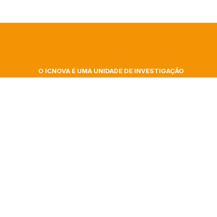
O ICNOVA É UMA UNIDADE DE INVESTIGAÇÃO
DA FACULDADE DE CIÊNCIAS SOCIAIS E
 At
HUMANAS DA UNIVERSIDADE NOVA DE LISBOA
ita
Campus de Campolide, Colégio Almada Negreiros
| Gab. 348
gence
Morada postal: Av. de Berna, 26 C
1069-061 Lisboa | Portugal
nar
+351 217 908 303 – ext 40332